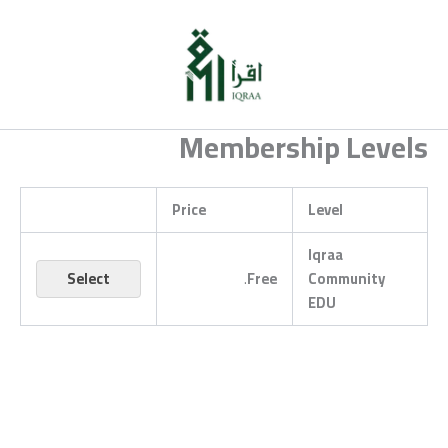
خطي
لى
لمحتوى
Membership Levels
Price
Level
Iqraa
Select
.
Free
Community
EDU